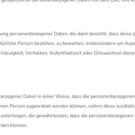
g gespeicherter personenbezogener Daten mit dem Ziel, ihre k
rbeitung personenbezogener Daten, die darin besteht, dass di
atürliche Person beziehen, zu bewerten, insbesondere um Aspek
rlässigkeit, Verhalten, Aufenthaltsort oder Ortswechsel diese
bezogener Daten in einer Weise, dass die personenbezogenen
ffenen Person zugeordnet werden können, sofern diese zusätzl
terliegen, die gewährleisten, dass die personenbezogenen Da
erden können.